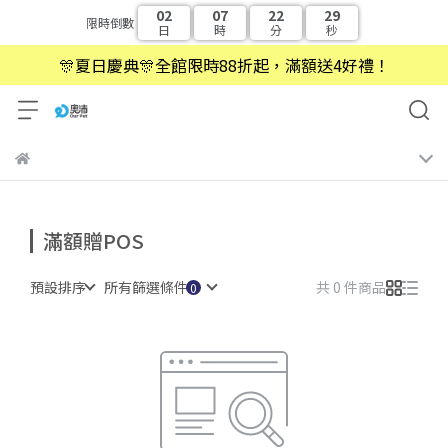
02
07
22
29
限時倒數
日
時
分
秒
🎊夏日慶典🎊全館限時88折起，滿額送4好禮！
滿額贈POS
預設排序
所有篩選條件
共 0 件商品