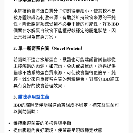
水解技術會將蛋白質分子切割得更細小，使其較不易
被身體辨識為刺激來源，有助於維持飲食來源的單純
性，降低腸胃系統受到不必要干擾的可能性，許多IBD
個案在水解蛋白飲食下能獲得較穩定的腸道狀態，因
此常被視為首選方案。
2. 單一新奇蛋白質（Novel Protein）
若貓咪不適合水解蛋白，獸醫也可能建議嘗試貓咪從
未接觸過的肉源，如鹿肉、兔肉或袋鼠肉，透過提供
貓咪不熟悉的蛋白質來源，可使飲食變得更簡單、純
粹，減少來自重複蛋白質的刺激機會，對部分IBD貓咪
具有良好的飲食管理效果。
3. 
貓咪專用益生菌
IBD的貓咪常伴隨腸道菌叢組成不穩定，補充益生菌可
以幫助貓咪：
維持腸道菌叢的多樣性與平衡
提供腸道內良好環境，使菌叢呈現較穩定狀態