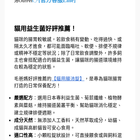
[官方客服Line]
👉
沛OurPet
貓用益生菌好評推薦！
貓咪的腸胃較敏感，若飲食稍有變動、吃得過快、或
隔太久才進食，都可能面臨嘔吐、軟便、排便不規律
或精神不穩定等狀況；除了日常飲食調整外，許多飼
主也會搭配適合的貓益生菌，讓貓咪的腸道環境維持
在較為穩定的狀態。
毛爸媽好評推薦的
【貓用腸沛錠】
，是專為貓咪腸胃
打造的日常保養配方！
嚴選配方
：選用日本專利益生菌、菊苣纖維、植物酵
素與蘑菇，維持腸道菌叢平衡、幫助貓咪消化穩定、
建立規律排便週期。
成分天然
：無添加人工香料，天然萃取成分，幼貓、
成貓與高齡貓皆可安心食用。
適口性高
：小顆粒錠狀設計，可直接餵食或與飼料混