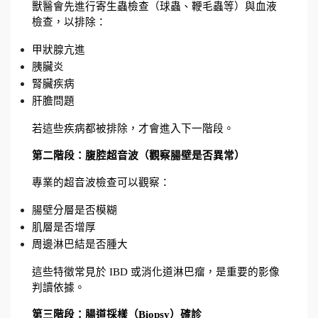
獸醫會先進行寄生蟲檢查（球蟲、鞭毛蟲等）與血液
檢查，以排除：
甲狀腺亢進
胰臟炎
腎臟疾病
肝膽問題
若這些疾病都被排除，才會進入下一階段。
第二階段：腹腔超音波（觀察腸壁是否異常）
專業的超音波檢查可以觀察：
腸壁分層是否模糊
肌層是否增厚
周邊淋巴結是否腫大
這些特徵常見於 IBD 或消化道淋巴瘤，是重要的影像
判讀依據。
第三階段：腸道採樣（Biopsy）確診