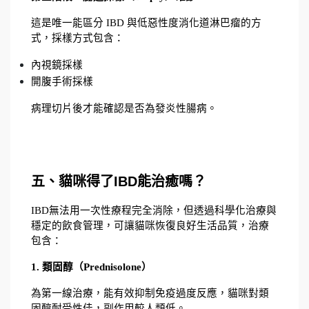
這是唯一能區分 IBD 與低惡性度消化道淋巴瘤的方
式，採樣方式包含：
內視鏡採樣
開腹手術採樣
病理切片後才能確認是否為發炎性腸病。
五、貓咪得了IBD能治癒嗎？
IBD無法用一次性療程完全消除，但透過科學化治療與
穩定的飲食管理，可讓貓咪恢復良好生活品質，治療
包含：
1. 類固醇（Prednisolone）
為第一線治療，能有效抑制免疫過度反應，貓咪對類
固醇耐受性佳，副作用較人類低。