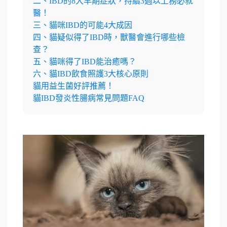
二、IBD的8大早期症狀，持續3週以上務必就
醫！
三、貓咪IBD的可能4大成因
四、貓疑似得了IBD時，獸醫會進行哪些檢
查？
五、貓咪得了IBD能治癒嗎？
六、貓IBD飲食照護3大核心原則
貓用益生菌好評推薦！
貓IBD發炎性腸病常見問題FAQ