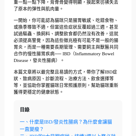
重一點一點下降，背脊骨變得明顯，摸起來彷彿失去
了原本的彈性與肌肉量。
一開始，你可能認為貓咪只是腸胃敏感、吃錯食物、
或換季導致不適，但當這些症狀反覆超過三週，甚至
試過驅蟲、換飼料、調整飲食都仍然沒有改善，這就
必須提高警覺，因為這些徵兆極有可能不是一般的腸
胃炎，而是一種需要長期管理、需要飼主與獸醫共同
合作的慢性腸胃疾病── IBD（Inflammatory Bowel 
Disease，發炎性腸病）。
本篇文章將以最完整且易讀的方式，帶你了解IBD症
狀、致病原因、診斷流程、治療方法、飲食選擇等
等，並協助你掌握貓咪日常照護原則，幫助貓咪重新
獲得更穩定的健康狀態。
目錄
一、什麼是IBD/發炎性腸病？為什麼會讓貓
一直變瘦？