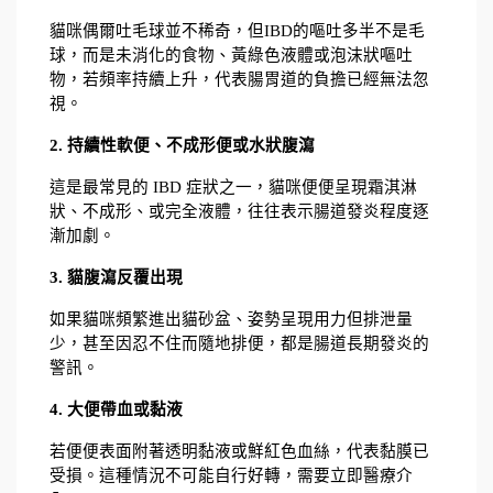
貓咪偶爾吐毛球並不稀奇，但IBD的嘔吐多半不是毛
球，而是未消化的食物、黃綠色液體或泡沫狀嘔吐
物，若頻率持續上升，代表腸胃道的負擔已經無法忽
視。
2. 持續性軟便、不成形便或水狀腹瀉
這是最常見的 IBD 症狀之一，貓咪便便呈現霜淇淋
狀、不成形、或完全液體，往往表示腸道發炎程度逐
漸加劇。
3. 貓腹瀉反覆出現
如果貓咪頻繁進出貓砂盆、姿勢呈現用力但排泄量
少，甚至因忍不住而隨地排便，都是腸道長期發炎的
警訊。
4. 大便帶血或黏液
若便便表面附著透明黏液或鮮紅色血絲，代表黏膜已
受損。這種情況不可能自行好轉，需要立即醫療介