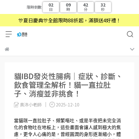
02
09
42
31
限時倒數
日
時
分
秒
🎊夏日慶典🎊全館限時88折起，滿額送4好禮！
貓IBD發炎性腸病｜症狀、診斷、
飲食管理全解析！貓一直拉肚
子、消瘦並非挑食！
奧沛小老師
2025-12-10
當貓咪一直拉肚子、頻繁嘔吐、或是半夜把未完全消
化的食物吐在地板上，這些畫面會讓人感到極大的焦
慮，更令人心痛的是，曾經圓潤的身形逐漸縮小，體