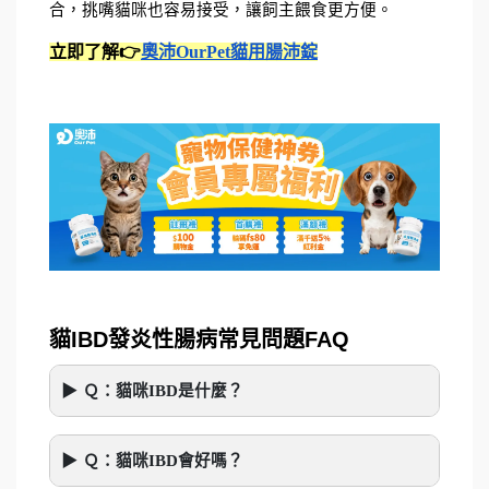
合，挑嘴貓咪也容易接受，讓飼主餵食更方便。
立即了解👉
奧沛OurPet貓用腸沛錠
貓IBD發炎性腸病常見問題FAQ
Ｑ：貓咪IBD是什麼？
Ｑ：貓咪IBD會好嗎？