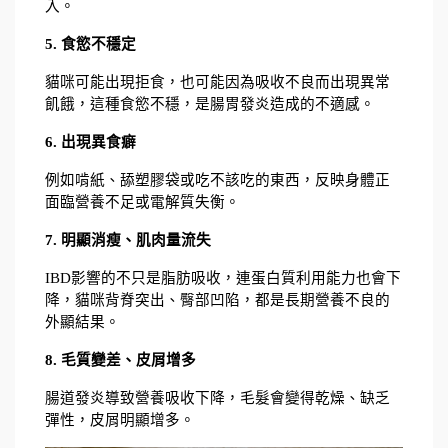
入。
5. 食慾不穩定
貓咪可能出現拒食，也可能因為吸收不良而出現異常
飢餓，這種食慾不穩，是腸胃發炎造成的不適感。
6. 出現異食癖
例如啃紙、舔塑膠袋或吃不該吃的東西，反映身體正
面臨營養不足或電解質失衡。
7. 明顯消瘦、肌肉量流失
IBD影響的不只是脂肪吸收，連蛋白質利用能力也會下
降，貓咪背脊突出、臀部凹陷，都是長期營養不良的
外顯結果。
8. 毛質變差、皮屑增多
腸道發炎導致營養吸收下降，毛髮會變得乾燥、缺乏
彈性，皮屑明顯增多。