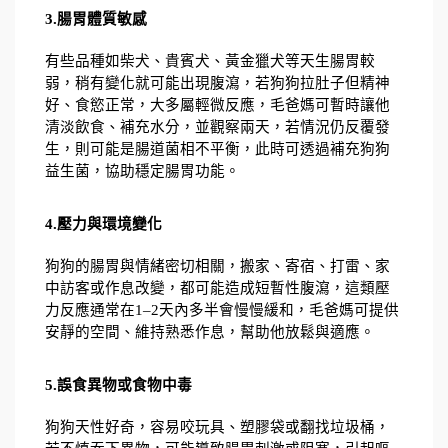
3.腸胃體質敏感
有些品種如柴犬、貴賓犬、黃金獵犬等天生腸胃較
弱，稍有變化就可能出現腹瀉，若狗狗拉肚子但精神
好、食慾正常，大多屬輕微反應，毛爸媽可暫時讓他
清淡飲食、補充水分，並觀察兩天，若情況仍反覆發
生，則可能是腸道菌相不平衡，此時可透過補充狗狗
益生菌，協助穩定腸胃功能。
4.壓力與環境變化
狗狗的腸胃與情緒密切相關，搬家、寄宿、打雷、家
中訪客或作息改變，都可能造成短暫性腹瀉，這類壓
力反應通常在1–2天內多半會慢慢緩和，毛爸媽可提供
安靜的空間、維持熟悉作息，幫助他放鬆與適應。
5.誤食異物或食物中毒
狗狗天性好奇，容易咬玩具、塑膠袋或翻找垃圾桶，