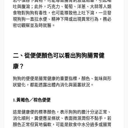
若不慎吞下異物，可能導致腸胃刺激或阻塞，引起嘔
吐與腹瀉；此外，巧克力、葡萄、洋蔥、大蒜等人類
食物對狗狗有毒性，也可能導致他上吐下瀉，一旦發
現狗狗一直拉水便、精神下降或出現異常行為，務必
密切觀察並及時就醫。
二、從便便顏色可以看出狗狗腸胃健
康？
狗狗的便便是腸胃健康的重要指標，顏色、氣味與形
狀變化，都能透露出體內消化與菌叢狀況。
1.黃褐色／棕色便便
這是健康便的標準顏色，表示狗狗的膽汁分泌正常、
消化順利，糞便應呈條狀、表面微濕潤但不黏手，若
顏色正常但質地偏軟，可能是飲食中水分過多或腸胃