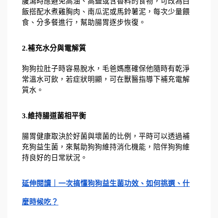
腹瀉時應避免高油、高鹽或含香料的食物，可改為白
飯搭配水煮雞胸肉、南瓜泥或馬鈴薯泥，每次少量餵
食、分多餐進行，幫助腸胃逐步恢復。
2.補充水分與電解質
狗狗拉肚子時容易脫水，毛爸媽應確保他隨時有乾淨
常溫水可飲，若症狀明顯，可在獸醫指導下補充電解
質水。
3.維持腸道菌相平衡
腸胃健康取決於好菌與壞菌的比例，平時可以透過補
充狗益生菌，來幫助狗狗維持消化機能，陪伴狗狗維
持良好的日常狀況。
延伸閱讀｜一次搞懂狗狗益生菌功效、如何挑選、什
麼時候吃？