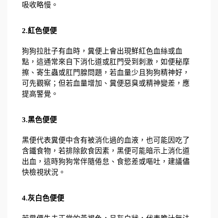
吸收略慢。
2.紅色便便
狗狗拉肚子有血時，糞便上會出現鮮紅色血絲或血
點，這通常來自下消化道或肛門受到刺激，如便秘摩
擦、寄生蟲或肛門腺問題，若血量少且狗狗精神好，
可先觀察；但若血量增加、糞便惡臭或精神變差，應
提高警覺。
3.黑色便便
黑便代表糞便中含有被消化過的血液，也可能因吃了
含鐵食物，若排除飲食因素，黑便可能暗示上消化道
出血，這時狗狗常伴隨倦怠、食慾差或嘔吐，建議儘
快檢視狀況。
4.灰白色便便