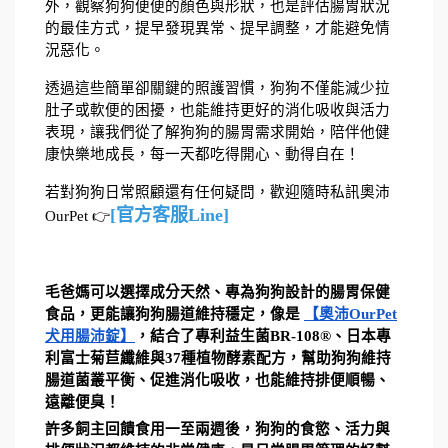
外，觀察狗狗便便的顏色與形狀，也是評估腸胃狀況
的最佳方式，提早發現異常、提早調整，才能避免情
況惡化。
透過這些簡單卻關鍵的照護習慣，狗狗不僅能減少拉
肚子或軟便的困擾，也能維持更好的消化吸收與活力
表現，讓我們從了解狗狗的腸胃需求開始，陪伴他健
康快樂地成長，每一天都吃得開心、動得自在！
若對狗狗日常照顧還有任何疑問，歡迎隨時私訊奧沛
[官方客服Line]
OurPet 👉
毛爸媽可以選擇成分天然、專為狗狗設計的腸胃保健
食品，更能讓狗狗腸道維持穩定，像是 
【奧沛OurPet
犬用腸沛錠】
，結合了
專利益生菌BR-108®、日本專
利富士菊苣纖維與37種植物酵素配方，幫助狗狗維持
腸道菌叢平衡、促進消化吸收，也能維持排便順暢、
遠離便臭！
許多飼主回饋食用一至兩週後，狗狗的食慾、活力與