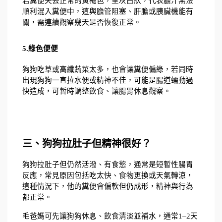
若糞便失去正常的黃褐色，呈灰白狀，代表膽汁無法
順利混入糞便中，這與膽管阻塞、肝膽或胰臟機能有
關，需連續觀察幾天是否恢復正常。
5.綠色便便
狗狗吃草或高纖蔬菜太多，也會讓糞便偏綠，若同時
出現狗狗一直拉水便或精神不佳，可能是腸道蠕動過
快造成，可暫時調整飲食、讓腸胃休息觀察。
三、狗狗拉肚子但精神很好？
狗狗拉肚子但仍然活潑、有食慾，通常是短暫性腸胃
反應，常見原因包括吃太快、食物更換或天氣轉涼，
這種情況下，他的糞便會偏軟但仍成形，精神與行為
都正常。
毛爸媽可先讓狗狗休息、飲食清淡並補水，通常1–2天