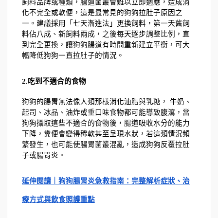
飼料品牌或種類，腸道菌叢會難以立即適應，造成消
化不完全或軟便，這是最常見的狗狗拉肚子原因之
一。建議採用「七天漸進法」更換飼料，第一天舊飼
料佔八成、新飼料兩成，之後每天逐步調整比例，直
到完全更換，讓狗狗腸道有時間重新建立平衡，可大
幅降低狗狗一直拉肚子的情況。
2.吃到不適合的食物
狗狗的腸胃無法像人類那樣消化油脂與乳糖， 牛奶、
起司、冰品、油炸或重口味食物都可能導致腹瀉，當
狗狗攝取這些不適合的食物後，腸道吸收水分的能力
下降，糞便會變得稀軟甚至呈現水狀，若這類情況頻
繁發生，也可能使腸胃菌叢混亂，造成狗狗反覆拉肚
子或腸胃炎。
延伸閱讀｜狗狗腸胃炎急救指南：完整解析症狀、治
療方式與飲食照護重點