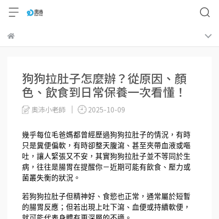
狗狗拉肚子怎麼辦？從原因、顏
色、飲食到日常保養一次看懂！
奧沛小老師
2025-10-09
幾乎每位毛爸媽都曾經歷過狗狗拉肚子的情況，有時
只是糞便偏軟，有時卻整天腹瀉、甚至夾帶血液或嘔
吐，讓人緊張又不安，其實狗狗拉肚子並不等同於生
病，往往是腸胃在提醒你－近期可能有飲食、壓力或
菌叢失衡的狀況。
若狗狗拉肚子但精神好、食慾也正常，通常屬於短暫
的腸胃反應；但若出現上吐下瀉、血便或持續軟便，
就可能代表身體有更深層的不適。